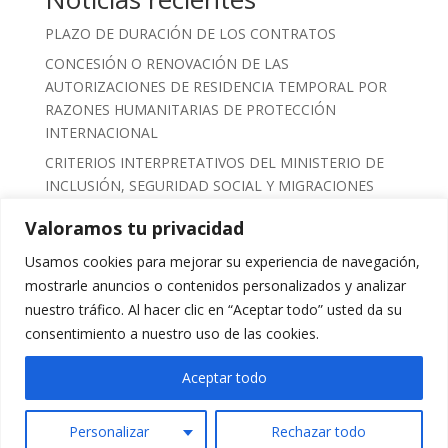
PLAZO DE DURACIÓN DE LOS CONTRATOS
CONCESIÓN O RENOVACIÓN DE LAS
AUTORIZACIONES DE RESIDENCIA TEMPORAL POR
RAZONES HUMANITARIAS DE PROTECCIÓN
INTERNACIONAL
CRITERIOS INTERPRETATIVOS DEL MINISTERIO DE
INCLUSIÓN, SEGURIDAD SOCIAL Y MIGRACIONES
SOBRE EL PROCESO DE REGULARIZACIÓN
Valoramos tu privacidad
CLAVES PARA MANTENER EL INGRESO MÍNIMO
Usamos cookies para mejorar su experiencia de navegación,
VITAL
mostrarle anuncios o contenidos personalizados y analizar
CERTIFICADO DE VULNERABILIDAD
nuestro tráfico. Al hacer clic en “Aceptar todo” usted da su
consentimiento a nuestro uso de las cookies.
Comentarios Recientes
Aceptar todo
No hay comentarios que mostrar.
Personalizar
Rechazar todo