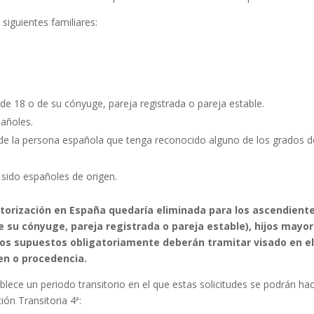
siguientes familiares:
e 18 o de su cónyuge, pareja registrada o pareja estable.
añoles.
r de la persona española que tenga reconocido alguno de los grados d
sido españoles de origen.
torización en España quedaría eliminada para los ascendient
 su cónyuge, pareja registrada o pareja estable), hijos mayo
 dos supuestos obligatoriamente deberán tramitar visado en e
en o procedencia.
blece un periodo transitorio en el que estas solicitudes se podrán ha
ón Transitoria 4ª: