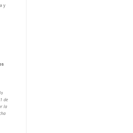
a y
os
lo
11 de
r la
echa