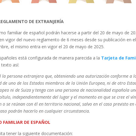
REGLAMENTO DE EXTRANJERÍA
omo familiar de español podrán hacerse a partir del 20 de mayo de 20
 en vigor del nuevo reglamento de 6 meses desde su publicación en e
bre, el mismo entra en vigor el 20 de mayo de 2025.
 españoles está configurada de manera parecida a la
Tarjeta de Fami
texto así:
l la persona extranjera que, obteniendo una autorización conforme a l
ad de uno de los Estados miembros de la Unión Europea, ni de otro Esta
ropeo ni de Suiza y tenga con una persona de nacionalidad española un
apítulo, independientemente del lugar y el momento en que se cree el vín
 se reúnan con él en territorio nacional, salvo en el caso previsto en 
caso podrán hacerlo en cualquier circunstancia.
O FAMILIAR DE ESPAÑOL
ita tener la siguiente documentación: