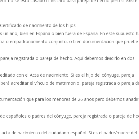
decir no se está casado ni inscrito para pareja de hecho pero sí existe
Certificado de nacimiento de los hijos.
s un año, bien en España o bien fuera de España. En este supuesto h
vencia o empadronamiento conjunto, o bien documentación que pruebe
pareja registrada o pareja de hecho. Aquí debemos dividirlo en dos
ditado con el Acta de nacimiento. Si es el hijo del cónyuge, pareja
erá acreditar el vínculo de matrimonio, pareja registrada o pareja d
ocumentación que para los menores de 26 años pero debemos añadir 
 de españoles o padres del cónyuge, pareja registrada o pareja de h
l acta de nacimiento del ciudadano español. Si es el padre/madre del