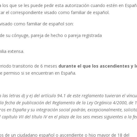
 a los que se les puede pedir esta autorización cuando estén en Españ
tar el correspondiente visado como familiar de español.
 visado como familiar de español son:
 de su cónyuge, pareja de hecho o pareja registrada
ilia extensa.
eriodo transitorio de 6 meses
durante el que los ascendientes y l
e permiso si se encuentran en España.
as letras d) y e) del artículo 94.1 de este reglamento tuvieran el víncu
a la fecha de publicación del Reglamento de la Ley Orgánica 4/2000, de 
ros en España y su integración social podrán, excepcionalmente, solicita
capítulo VII del título IV en el plazo de los seis meses siguientes a la f
ños de un ciudadano español o ascendiente o hijo mayor de 18 del