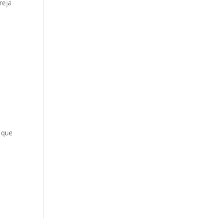
reja
n
 que